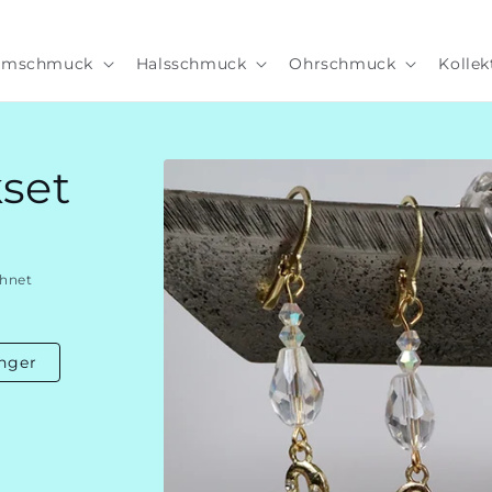
rmschmuck
Halsschmuck
Ohrschmuck
Kollek
Zu
set
Produktinformationen
springen
hnet
nger