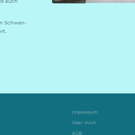
s
nd auch
em Schwan-
rt.
Impressum
Über mich
AGB