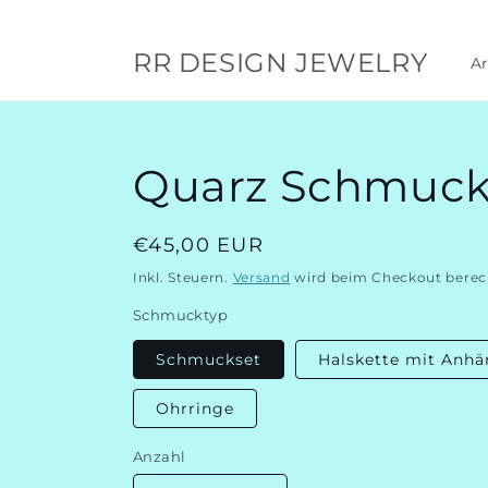
Direkt
zum
Inhalt
RR DESIGN JEWELRY
A
Quarz Schmuck
Normaler
€45,00 EUR
Preis
Inkl. Steuern.
Versand
wird beim Checkout berec
Schmucktyp
Schmuckset
Halskette mit Anhä
Ohrringe
Anzahl