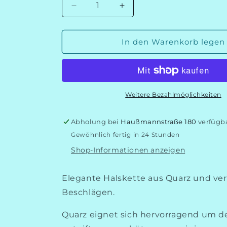
Verringere
Erhöhe
die
die
Menge
Menge
für
für
In den Warenkorb legen
Quarz
Quarz
Schmuckset
Schmuckset
Weitere Bezahlmöglichkeiten
Abholung bei
Haußmannstraße 180
verfügb
Gewöhnlich fertig in 24 Stunden
Shop-Informationen anzeigen
Elegante Halskette aus Quarz und ve
Beschlägen.
Quarz eignet sich hervorragend um d