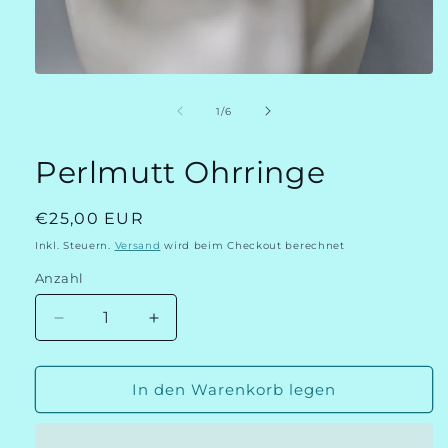
Medien
1
in
von
1
/
6
Modal
öffnen
Perlmutt Ohrringe
Normaler
€25,00 EUR
Preis
Inkl. Steuern.
Versand
wird beim Checkout berechnet
Anzahl
Verringere
Erhöhe
die
die
Menge
Menge
für
für
In den Warenkorb legen
Perlmutt
Perlmutt
Ohrringe
Ohrringe