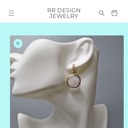
Direkt
zum
RR DESIGN
Inhalt
Warenkorb
JEWELRY
duktinformationen
ingen