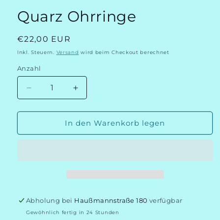
Quarz Ohrringe
Normaler
€22,00 EUR
Preis
Inkl. Steuern.
Versand
wird beim Checkout berechnet
Anzahl
Verringere
Erhöhe
die
die
Menge
Menge
für
für
In den Warenkorb legen
Quarz
Quarz
Ohrringe
Ohrringe
Abholung bei
Haußmannstraße 180
verfügbar
Gewöhnlich fertig in 24 Stunden