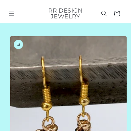
Direkt
zum
RR DESIGN
Inhalt
Warenkorb
JEWELRY
duktinformationen
ingen