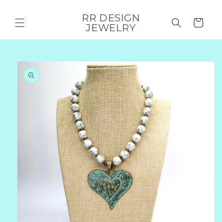
Direkt
zum
RR DESIGN
Inhalt
Warenkorb
JEWELRY
duktinformationen
ingen