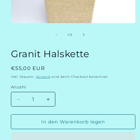
Medien
1
in
von
1
/
3
Modal
öffnen
Granit Halskette
Normaler
€55,00 EUR
Preis
Inkl. Steuern.
Versand
wird beim Checkout berechnet
Anzahl
Verringere
Erhöhe
die
die
Menge
Menge
für
für
In den Warenkorb legen
Granit
Granit
Halskette
Halskette