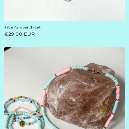
Jade Armband -Set
Normaler
€29,00 EUR
Preis