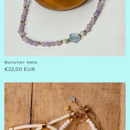
Blümchen- Kette
Normaler
€22,00 EUR
Preis