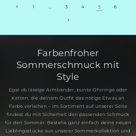
1
…
3
4
5
6
Farbenfroher
Sommerschmuck mit
Style
Egal ob lässige Armbänder, bunte Ohrringe oder
Ketten, die deinem Outfit das nötige Etwas an
Farbe verleihen – im Sortiment auf unserer Seite
findest du mit Sicherheit den passenden Schmuck
für den Sommer. Bestelle ganz einfach deine neuen
Lieblingsstücke aus unserer Sommerkollektion und